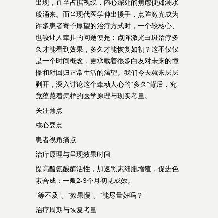
出现，直至占据视线，内心深处的焦虑便如潮水
般涌来。而当现代医学伸出援手，点阵激光成为
许多患者寄予厚望的治疗方式时，一个较核心、
也较让人牵挂的问题便是：点阵激光白斑治疗多
久才能看到效果，多久才能恢复如初？这不仅仅
是一个时间概念，更承载着很多白友对未来的憧
憬和对回归正常生活的渴望。我们今天就来层层
剥开，深入讨论这个牵动人心的“多久”背后，究
竟蕴藏着怎样的医学原理与现实考量。
关注焦点
核心要点
患者视角痛点
治疗原理与呈现效果时间
提高酪氨酸酶活性，加速黑素细胞增殖，促进色
素合成；一般2-3个月初见成效。
“等不及”、“效果慢”、“能尽量好吗？”
治疗周期与恢复考量