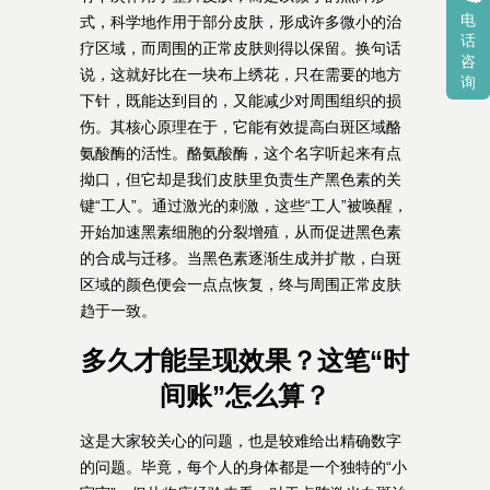
电
式，科学地作用于部分皮肤，形成许多微小的治
话
疗区域，而周围的正常皮肤则得以保留。换句话
咨
说，这就好比在一块布上绣花，只在需要的地方
询
下针，既能达到目的，又能减少对周围组织的损
伤。其核心原理在于，它能有效提高白斑区域酪
氨酸酶的活性。酪氨酸酶，这个名字听起来有点
拗口，但它却是我们皮肤里负责生产黑色素的关
键“工人”。通过激光的刺激，这些“工人”被唤醒，
开始加速黑素细胞的分裂增殖，从而促进黑色素
的合成与迁移。当黑色素逐渐生成并扩散，白斑
区域的颜色便会一点点恢复，终与周围正常皮肤
趋于一致。
多久才能呈现效果？这笔“时
间账”怎么算？
这是大家较关心的问题，也是较难给出精确数字
的问题。毕竟，每个人的身体都是一个独特的“小