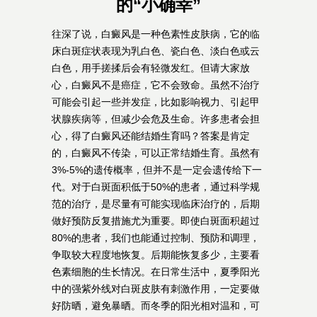
的“小确幸”
往深了说，白癜风是一种色素性皮肤病，它的临
床白斑症状表现为乳白色、瓷白色、淡白色或云
白色，用手搓揉后会有轻微发红。但请大家放
心，白癜风不是癌症，它不会致命。虽然不治疗
可能会引起一些并发症，比如影响视力、引起甲
状腺疾病等，但减少会危及生命。许多患者会担
心，得了白癜风还能结婚生育吗？答案是肯定
的，白癜风不传染，可以正常结婚生育。虽然有
3%-5%的遗传概率，但并不是一定会遗传给下一
代。对于白斑面积低于50%的患者，通过科学规
范的治疗，是尽量有可能实现临床治疗的，后期
做好预防反复措施尤为重要。即使白斑面积超过
80%的患者，我们也能通过控制、预防和调理，
争取较大程度地恢复。后期能恢复多少，主要看
色素细胞的生长情况。在日常生活中，夏季阳光
中的强紫外线对白斑皮肤有刺激作用，一定要做
好防晒，避免暴晒。而冬季的阳光相对温和，可