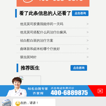
看了此条信息的人还看了
点击咨询
他克莫司胶囊我能停药一天吗
>
他克莫司搭配什么药治疗白癜风
>
祛白酊白斑的治疗方案
>
曲咪新和卤米松哪个疗效好
>
驱虫斑鸠针
>
推荐医生
点击咨询
齐家辉毕业至今一直从事与白
癜风相关的诊疗工作，对多数
类...
在的，请讲！