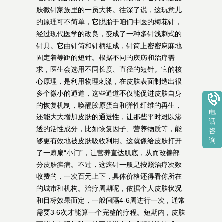
肤微针家族里的一员大将。往深了说，这玩意儿
的原理可不简单，它脱胎于咱们中医的梅花针，
经过现代医学的改良，变成了一种多针浅刺式的
针具。它由针筒和针柄组成，针筒上密密麻麻地
固定着等距的短针。根据不同的疾病和治疗需
求，医生会选用不同长度、直径的短针。它的核
心原理，是利用物理刺激，在皮肤表面制造出很
多个微小的通道，这些通道不仅能促进皮肤自身
的恢复机制，唤醒胶原蛋白和弹性纤维的再生，
电
还能大大增加皮肤的通透性，让那些平时难以渗
话
透的活性成分，比如恢复因子、营养物质等，能
咨
询
够更有效地被皮肤吸收利用。这就像给皮肤打开
了一扇扇“小门”，让营养直达肌底，从而改善部
分皮肤疾病。不过，这滚针一般是按照治疗次数
收费的，一次百元上下，具体价格还得看你所在
的城市和机构。治疗周期呢，依据个人皮肤状况
和目标效果而定，一般间隔4-6周进行一次，通常
需要3-6次才能算一个完整的疗程。短期内，皮肤