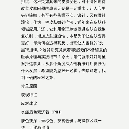
担忧。这种突如其来的皮肤变色，对于满怀期待
改善皮肤问题的患者无疑是一记重击，让人心里
头犯嘀咕，甚至有些焦躁不安。滚针，又称微针
滚轮，作为一种皮肤微针疗法，近年来在皮肤科
领域应用广泛，它利用物理刺激促进皮肤自我恢
复机制，增加皮肤通透性，本是为了让皮肤变得
更好，却为何会适得其反，出现让人困扰的“发
黑”现象呢？这背后究竟藏着哪些我们不曾留意的
医学原理与实践细节？今天，咱们就来好好掰扯
掰扯这事儿，从多个角度深入剖析滚针后皮肤为
什么发黑，希望能为您拨开迷雾，去除疑虑，找
到正确的应对之策。
常见原因
表现特征
应对建议
炎症后色素沉着（PIH）
肤色变深，呈棕色、灰褐色斑，与操作区域一
致，可逐渐消退。