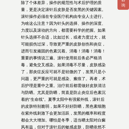
除了个体差异，操作的规范性与术后护理的质
询
量，更是决定滚针后皮肤是否发黑的关键因素。
滚针操作必须在专业医疗机构由专业人士进行。
为啥这么注意？因为针头的选择、操作的深度、
力度以及滚动的方向，都需要科学的把握。如果
针头选择不合适，比如过长，或者力度过大，就
可能损伤过深，导致更严重的皮肤创伤和炎症，
进而引发顽固的色素沉着。消毒！消毒！消毒！
重要的事情说三遍。滚针使用前后务必严格消
毒，避免交叉感染。如果消毒不尽量，皮肤感染
了，那炎症反应可就不是轻微的了，发黑只是小
问题，更严重的可就是感染、瘢痕了。再者，术
后护理是重中之重。治疗前后都需做好皮肤清洁
与防晒。尤其是防晒，简直是防止炎症后色素沉
着的“生命线”。夏季太阳中有强紫外线，滚针后
的皮肤特别脆弱，如果不好好防晒，黑色素细胞
在紫外线刺激下会更加活跃，发黑的概率和程度
都会大大增加。哪怕是冬季，适当晒太阳对白癜
风有益，但对于滚针后的敏感皮肤，防晒依然不