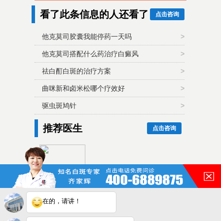
看了此条信息的人还看了
点击咨询
他克莫司胶囊我能停药一天吗
>
他克莫司搭配什么药治疗白癜风
>
祛白酊白斑的治疗方案
>
曲咪新和卤米松哪个疗效好
>
驱虫斑鸠针
>
推荐医生
点击咨询
齐家辉毕业至今一直从事与白
癜风相关的诊疗工作，对多数
类...
在的，请讲！
皖ICP备16014022号-11