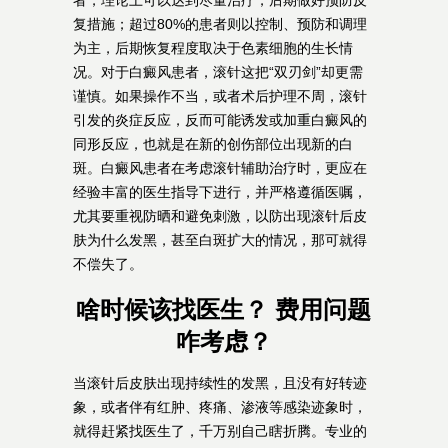
者，理论上可以达到尽量治疗，后期做好预防反
复措施；超过80%的患者则以控制、预防和调理
为主，后期恢复程度取决于色素细胞的生长情
况。对于白癜风患者，滚针这把“双刃剑”却更需
谨慎。如果操作不当，或者术后护理不周，滚针
引发的炎症反应，反而可能诱发或加重白癜风的
同形反应，也就是在新的创伤部位出现新的白
斑。白癜风患者在考虑滚针辅助治疗时，更应在
经验丰富的医生指导下进行，并严格遵循医嘱，
尤其要重视防晒和避免刺激，以防出现滚针后皮
肤为什么发黑，甚至白斑扩大的情况，那可就得
不偿失了。
啥时候该找医生？ 费用问题
咋考虑？
当滚针后皮肤出现持续性的发黑，且没有好转迹
象，或者伴有红肿、疼痛、渗液等感染迹象时，
就得赶紧找医生了，千万别自己瞎折腾。专业的