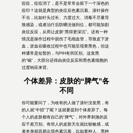
痘痘，痘痘消了，是不是常常会留下一个深色的
痘印？这就是典型的炎症后色素沉着。滚针操作
不当，比如针头过长、力度过大、消毒不尽量导
致感染，或者治疗后防晒没做到位，都可能加剧
炎症反应，从而让皮肤“黑得更深沉”。还有一种
情况是操作过程中损伤了毛细血管，导致皮下淤
血，淤血在吸收过程中也可能呈现青黑色，但这
种通常是短暂的，与PIH有所区别。这发黑
的“锅”，大部分还得由炎症反应和黑色素细胞的
过度响应来背。
个体差异：皮肤的“脾气”各
不同
你可能要问了，为啥有的人做了滚针没发黑，有
的人就“中招”了呢？这就要提到个体差异了。每
个人的皮肤都有自己的“脾气”，对外界刺激的反
应千差万别。有些人的皮肤天生就比较敏感，或
者本身就容易出现色素沉着，比如黄种人、黑种