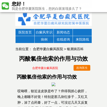
您好！
我是合肥华夏医院医生，您的白斑发现多久了？
医院首页
白癜风常识
新闻动态
病例
在线咨询
来院路线
当前位置：
合肥华夏白癜风医院
>
银屑病百科
丙酸氯倍他索的作用与功效
咨询医生
合肥华夏白癜风医院
丙酸氯倍他索的作用与功效
哎呦喂，较近这皮肤是咋了？痒得我抓心挠肝，
晚上都睡不好觉！特别是那几块红疹子，又红又
肿，涂了点药膏，好了一点，可没过几天又反复