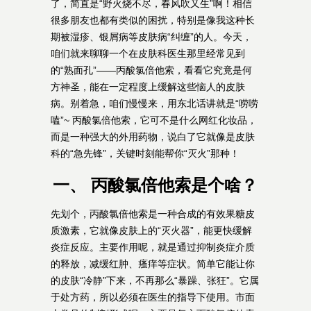
了，简直是“野火烧不尽，春风吹又生”啊！相信
很多朋友也都有类似的困扰，特别是像我这种长
期被湿疹、银屑病等皮肤病“纠缠”的人。今天，
咱们就来聊聊一个在皮肤科医生那里经常见到
的“熟面孔”——丙酸氯倍他索，看看它究竟是何
方神圣，能在一定程度上缓解这些恼人的皮肤
病。别着急，咱们慢慢来，用东北话讲就是“唠唠
嗑”~ 丙酸氯倍他索，它可不是什么网红化妆品，
而是一种强大的外用药物，说白了它就像是皮肤
科的“急先锋”，关键时刻能帮你“灭火”那种！
一、 丙酸氯倍他索是个啥？
先划个，丙酸氯倍他索是一种合成的有效果糖皮
质激素，它就像皮肤上的“灭火器”，能更快缓解
炎症反应。主要作用呢，就是通过抑制炎症介质
的释放，减缓红肿、瘙痒等症状。简单它能让你
的皮肤“冷静”下来，不再那么“暴躁、张狂”。它属
于处方药，所以必须在医生的指导下使用。市面