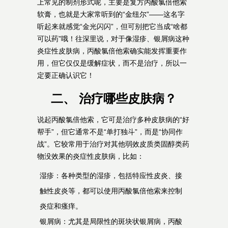
上常见的制剂形式呢，主要是复方丙酸氯倍他索
软膏，也就是大家常听到的“金纽尔”——这名字
听起来就感觉“金光闪闪”，但可别把它当成“啥都
可以药”哦！往深里说，对于像湿疹、银屑病这种
炎症性皮肤病，丙酸氯倍他索确实能发挥重要作
用，但它仅仅是缓解症状，而不是治疗，所以一
定要正确认识它！
二、 治疗哪些皮肤病？
说起丙酸氯倍他索，它可是治疗多种皮肤病的“好
帮手”，但它通常不是“单打独斗”，而是“协同作
战”。它较常用于治疗对其他弱效皮质类固醇类药
物没效果的炎症性皮肤病，比如：
湿疹：各种类型的湿疹，包括特应性皮炎、接
触性皮炎等，都可以使用丙酸氯倍他索来控制
炎症和瘙痒。
银屑病：尤其是局限性的斑块状银屑病，丙酸