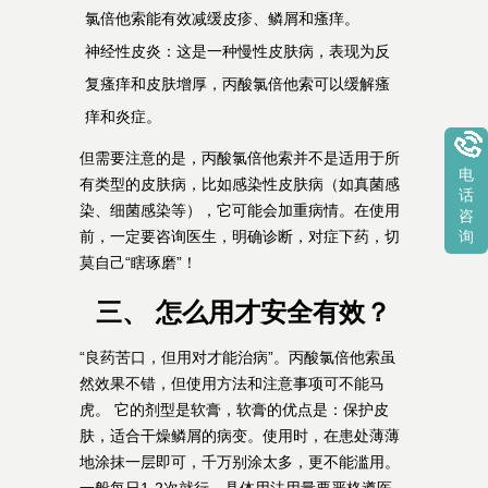
氯倍他索能有效减缓皮疹、鳞屑和瘙痒。
神经性皮炎：这是一种慢性皮肤病，表现为反
复瘙痒和皮肤增厚，丙酸氯倍他索可以缓解瘙
痒和炎症。
但需要注意的是，丙酸氯倍他索并不是适用于所
电
有类型的皮肤病，比如感染性皮肤病（如真菌感
话
染、细菌感染等），它可能会加重病情。在使用
咨
前，一定要咨询医生，明确诊断，对症下药，切
询
莫自己“瞎琢磨”！
三、 怎么用才安全有效？
“良药苦口，但用对才能治病”。丙酸氯倍他索虽
然效果不错，但使用方法和注意事项可不能马
虎。 它的剂型是软膏，软膏的优点是：保护皮
肤，适合干燥鳞屑的病变。使用时，在患处薄薄
地涂抹一层即可，千万别涂太多，更不能滥用。