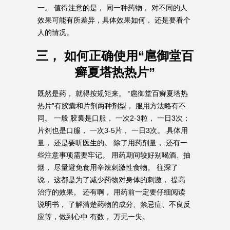
一。 值得注意的是， 同一种药物， 对不同的人
效果可能有所差异，具体效果如何， 还是要看个
人的情况。
三， 如何正确使用“扈御堂百
癣夏塔热热片”
既然是药， 就得按规矩来。 “扈御堂百癣夏塔热
热片”有胶囊和片剂两种剂型， 服用方法略有不
同。 一般 胶囊是口服， 一次2-3粒， 一日3次；
片剂也是口服， 一次3-5片， 一日3次。 具体用
量， 还是要听医生的。 除了用药剂量， 还有一
些注意事项需要牢记。 用药期间较好别喝酒、抽
烟， 尽量避免食用辛辣刺激性食物。 往深了
说， 这都是为了减少药物对身体的刺激， 提高
治疗的效果。 还有啊， 用药前一定要仔细阅读
说明书， 了解清楚药物的成分、禁忌症、不良反
应等，做到心中 有数， 万无一失。