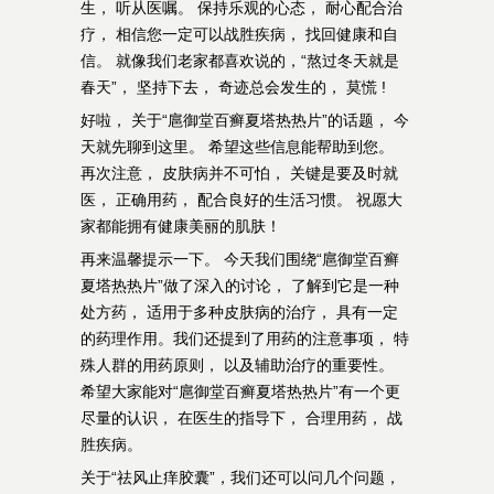
生， 听从医嘱。 保持乐观的心态， 耐心配合治
疗， 相信您一定可以战胜疾病， 找回健康和自
信。 就像我们老家都喜欢说的，“熬过冬天就是
春天”， 坚持下去， 奇迹总会发生的， 莫慌 !
好啦， 关于“扈御堂百癣夏塔热热片”的话题， 今
天就先聊到这里。 希望这些信息能帮助到您。
再次注意， 皮肤病并不可怕， 关键是要及时就
医， 正确用药， 配合良好的生活习惯。 祝愿大
家都能拥有健康美丽的肌肤！
再来温馨提示一下。 今天我们围绕“扈御堂百癣
夏塔热热片”做了深入的讨论， 了解到它是一种
处方药， 适用于多种皮肤病的治疗， 具有一定
的药理作用。我们还提到了用药的注意事项， 特
殊人群的用药原则， 以及辅助治疗的重要性。
希望大家能对“扈御堂百癣夏塔热热片”有一个更
尽量的认识， 在医生的指导下， 合理用药， 战
胜疾病。
关于“祛风止痒胶囊”，我们还可以问几个问题，