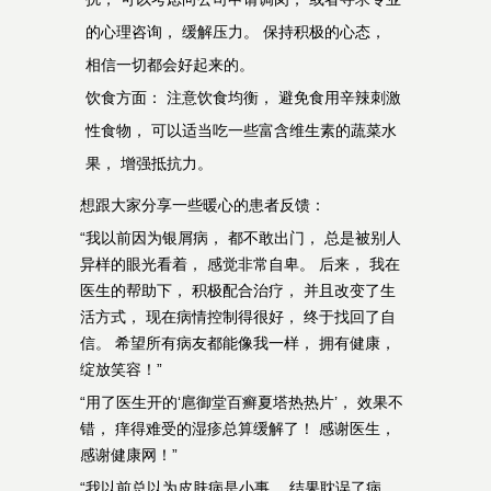
的心理咨询， 缓解压力。 保持积极的心态，
相信一切都会好起来的。
饮食方面： 注意饮食均衡， 避免食用辛辣刺激
性食物， 可以适当吃一些富含维生素的蔬菜水
果， 增强抵抗力。
想跟大家分享一些暖心的患者反馈：
“我以前因为银屑病， 都不敢出门， 总是被别人
异样的眼光看着， 感觉非常自卑。 后来， 我在
医生的帮助下， 积极配合治疗， 并且改变了生
活方式， 现在病情控制得很好， 终于找回了自
信。 希望所有病友都能像我一样， 拥有健康，
绽放笑容！”
“用了医生开的‘扈御堂百癣夏塔热热片’， 效果不
错， 痒得难受的湿疹总算缓解了！ 感谢医生，
感谢健康网！”
“我以前总以为皮肤病是小事， 结果耽误了病