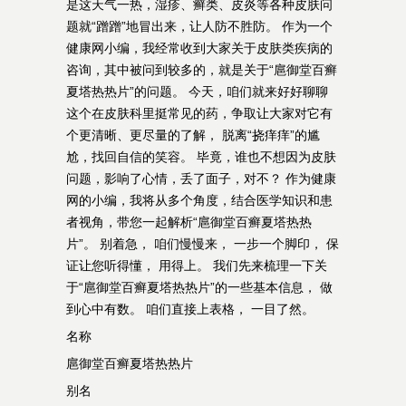
是这天气一热，湿疹、癣类、皮炎等各种皮肤问
题就“蹭蹭”地冒出来，让人防不胜防。 作为一个
健康网小编，我经常收到大家关于皮肤类疾病的
咨询，其中被问到较多的，就是关于“扈御堂百癣
夏塔热热片”的问题。 今天，咱们就来好好聊聊
这个在皮肤科里挺常见的药，争取让大家对它有
个更清晰、更尽量的了解， 脱离“挠痒痒”的尴
尬，找回自信的笑容。 毕竟，谁也不想因为皮肤
问题，影响了心情，丢了面子，对不？ 作为健康
网的小编，我将从多个角度，结合医学知识和患
者视角，带您一起解析“扈御堂百癣夏塔热热
片”。 别着急， 咱们慢慢来， 一步一个脚印， 保
证让您听得懂， 用得上。 我们先来梳理一下关
于“扈御堂百癣夏塔热热片”的一些基本信息， 做
到心中有数。 咱们直接上表格， 一目了然。
名称
扈御堂百癣夏塔热热片
别名