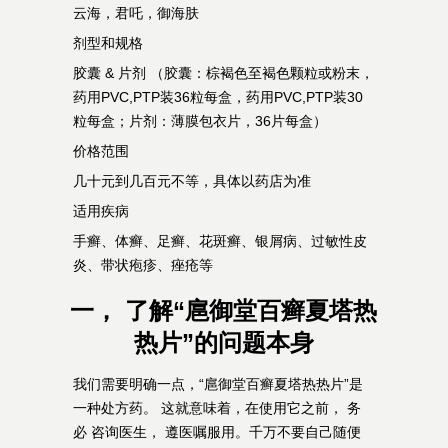
云海，君吒，御海肤
剂型和规格
胶囊 & 片剂 （胶囊：棕褐色至褐色颗粒或粉末，
药用PVC,PTP装36粒每盒，药用PVC,PTP装30
粒每盒；片剂：薄膜包衣片，36片每盒）
价格范围
几十元到几百元不等，具体以药店为准
适用疾病
手癣、体癣、足癣、花斑癣、银屑病、过敏性皮
炎、带状疱疹、痤疮等
一， 了解“扈御堂百癣夏塔热
热片”的问题本身
我们需要明确一点，“扈御堂百癣夏塔热热片”是
一种处方药。 这就意味着，在使用它之前， 务
必 咨询医生， 遵医嘱服用。千万不要自己随便