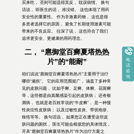
买来吃， 否则可能适得其反， 耽误病情。 换句
话说， 听医生的话， 准没错。 这也体现了用药
安全性的重要性。 作为非激素药物， 这也是很
多患者选择它的原因， 避免了长期使用激素可能
带来的不良反应。 往深了说， 这也符合了我们
追求更安全、更健康的用药理念。
二， “扈御堂百癣夏塔热热
片”的“能耐”
电
话
咨
咱们说说“扈御堂百癣夏塔热热片”主要用于治疗
询
哪些“顽疾”。 它的应用范围挺广， 涵盖了多种常
见的皮肤问题， 比如手癣、足癣、体癣、花斑癣
等，这些都是由真菌感染引起的皮肤病； 还有银
屑病， 也就是老百姓常说的“牛皮癣”， 是一种慢
性炎症性皮肤病； 以及过敏性皮炎、带状疱疹、
痤疮等等。 换句话说， 如果您正在遭受这些皮
肤问题的困扰， 医生可能会根据您的具体情况，
开具“扈御堂百癣夏塔热热片”作为治疗方案之