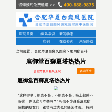
医院首页
白癜风常识
新闻动态
病例
在线咨询
来院路线
当前位置：
合肥华夏白癜风医院
>
银屑病百科
扈御堂百癣夏塔热热片
咨询医生
合肥华夏白癜风医院
扈御堂百癣夏塔热热片
“这痒得哟，抓也不是，不抓也不是，晚上都睡不
好觉，你说这可咋整啊？” 相信不少身受皮肤病
困扰的朋友们，都曾有过类似的痛苦体验。 特别