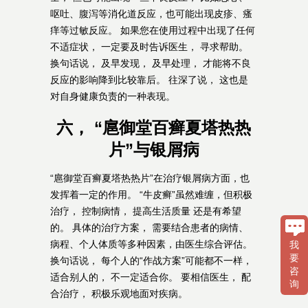
呕吐、腹泻等消化道反应，也可能出现皮疹、瘙
痒等过敏反应。 如果您在使用过程中出现了任何
不适症状， 一定要及时告诉医生， 寻求帮助。
换句话说， 及早发现， 及早处理， 才能将不良
反应的影响降到比较靠后。 往深了说， 这也是
对自身健康负责的一种表现。
六， “扈御堂百癣夏塔热热
片”与银屑病
“扈御堂百癣夏塔热热片”在治疗银屑病方面，也
发挥着一定的作用。 “牛皮癣”虽然难缠，但积极
治疗， 控制病情， 提高生活质量 还是有希望
的。 具体的治疗方案， 需要结合患者的病情、
病程、个人体质等多种因素，由医生综合评估。
我
要
换句话说， 每个人的“作战方案”可能都不一样，
咨
适合别人的， 不一定适合你。 要相信医生， 配
询
合治疗， 积极乐观地面对疾病。