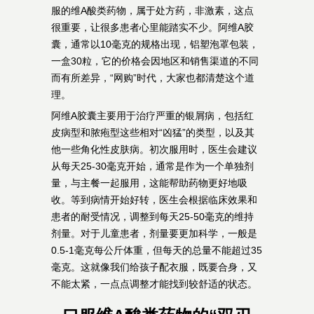
服的维A酸类药物，属于处方药，非激素，这点
很重要，让很多患者心里能踏实不少。阿维A胶
囊，通常以10毫克的规格出现，铝塑泡罩包装，
一盒30粒，它的价格会因地区和销售渠道的不同
而有所差异，“网购”时代，大家也都清楚这个道
理。
阿维A胶囊主要用于治疗严重的银屑病，包括红
皮病型和脓疱型这些相对“凶猛”的类型，以及其
他一些角化性皮肤病。初次服用时，医生会建议
从每天25-30毫克开始，通常是作为一个单独剂
量，与主餐一起服用，这能帮助药物更好地吸
收。等到病情开始好转，医生会根据临床效果和
患者的耐受情况，调整到每天25-50毫克的维持
剂量。对于儿童患者，剂量要更加科学，一般是
0.5-1毫克每公斤体重，但每天的总量不能超过35
毫克。这就像我们给孩子配衣服，既要合身，又
不能太紧，一点点调整才能找到较舒适的状态。