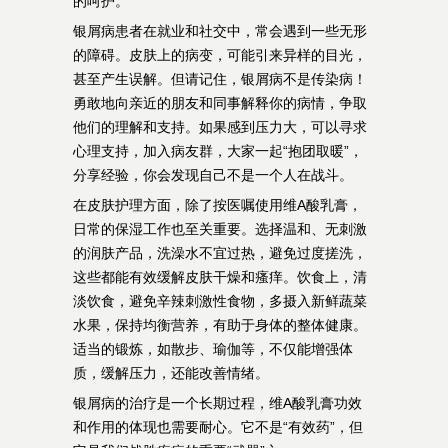
的呵护。
银屑病患者在就业和社交中，常会遇到一些无形
的障碍。皮肤上的病变，可能引来异样的目光，
甚至产生误解。但请记住，银屑病不是传染病！
勇敢地向亲近的朋友和同事解释你的病情，争取
他们的理解和支持。如果感到压力大，可以寻求
心理支持，加入病友群，大家一起“抱团取暖”，
分享经验，你会发现自己不是一个人在战斗。
在皮肤护理方面，除了按医嘱使用维A酸乳膏，
日常的保湿工作也至关重要。选择温和、无刺激
的润肤产品，洗澡水不宜过热，避免过度搓洗，
这些都能有效缓解皮肤干燥和瘙痒。饮食上，清
淡饮食，避免辛辣刺激性食物，多摄入新鲜蔬菜
水果，保持均衡营养，有助于身体的整体健康。
适当的锻炼，如散步、瑜伽等，不仅能增强体
质，缓解压力，还能改善情绪。
银屑病的治疗是一个长期过程，维A酸乳膏功效
和作用的体现也需要耐心。它不是“有效药”，但