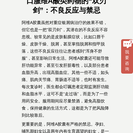
口服维A酸类药物的“双刃
剑”：不良反应与禁忌
阿维A胶囊虽然对重症银屑病治疗的效果不错，
但它也是一把“双刃剑”，其潜在的不良反应不容
忽视。较常见的是皮肤黏膜症状，比如口唇干
燥、皮肤干燥、脱屑，甚至掌指脱屑和指甲脱
落，这些不良反应往往让患者感到“浑身不舒
我
要
服”，甚至影响日常生活。阿维A胶囊还可能导致
咨
肝功能异常，甚至引发肝脏毒性，以及部分患者
询
血脂升高，出现高脂血症。其他一些不适，如头
痛、肌肉关节痛、胃肠道不适等，也时有发生。
每次复诊时，医生都会叮嘱患者定期监测肝功能
和血脂水平，这可不是“走过场”，而是为了一些
用药安全。服用期间应尽量禁酒，避免高脂饮
食，保持健康的生活方式，这都是为了把风险降
到比较靠后。
更重要的是，阿维A胶囊有严格的禁忌。孕妇、
哺乳期妇女以及两年内有生育愿望的妇女，是一