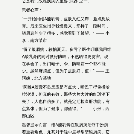
它是我们战胜疾病的重要“武器”之一。
患者心声：
“一开始用维A酸乳膏，皮肤又红又痒，差点想放
弃。后来医生指导我慢慢来，坚持了一段时间，
鳞屑真的少了很多，感觉看到了希望。” —— 小
李，南方某市
“得了银屑病，较怕夏天。多亏了医生叮嘱我用维
A酸乳膏的同时做好防晒，不然晒得更厉害。现
在学会了，出门帽子、伞、防晒霜一个都不能
少。虽然麻烦点，但为了皮肤好，值！” —— 王
阿姨，北方某地
“阿维A胶囊不良反应是有点大，嘴巴干得像撒哈
拉沙漠，但真的有效，那些大片大片的红斑消下
去了，人也自信多了。就是定期检查肝功能，有
点紧张，但为了健康，都值得。” —— 小张，西
部山区
温馨提示而言，维A酸乳膏在银屑病治疗中扮演
着重要角色，尤其对于轻中度寻常型银屑病。它