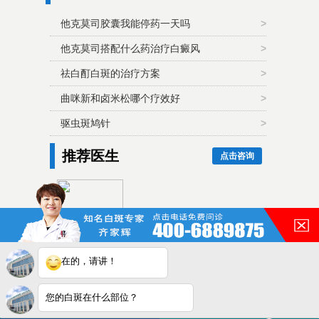
他克莫司胶囊我能停药一天吗
>
他克莫司搭配什么药治疗白癜风
>
祛白酊白斑的治疗方案
>
曲咪新和卤米松哪个疗效好
>
驱虫斑鸠针
>
推荐医生
点击咨询
齐家辉毕业至今一直从事与白
癜风相关的诊疗工作，对多数
类...
在的，请讲！
皖ICP备16014022号-11
您的白斑在什么部位？
皖公网安备 34010202600948号