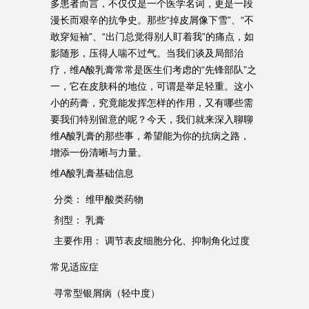
多患者而言，不仅仅是一个医学名词，更是一段
漫长而艰辛的抗争史。那些“掉皮屑像下雪”、“不
敢穿短袖”、“出门总觉得别人盯着我”的痛点，如
影随形，压得人喘不过气。当我们谈及局部治
疗，维A酸乳膏常常是医生们考虑的“先锋部队”之
一，它在皮肤科的地位，可谓是举足轻重。这小
小的药膏，究竟能发挥怎样的作用，又有哪些需
要我们特别留意的呢？今天，我们就来深入聊聊
维A酸乳膏的那些事，希望能为你的抗病之路，
增添一份清晰与力量。
维A酸乳膏基础信息
分类： 维甲酸类药物
剂型： 乳膏
主要作用： 调节表皮细胞分化、抑制角化过度
常见适应症
寻常型银屑病（轻中度）