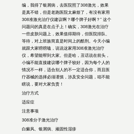
编，我得了银屑病，去医院照了308激光，效果
是真不错，但是老跑医院太麻烦了，有没有家用
308准激光治疗仪建议啊？哪个牌子好啊？” 这个
问题问的真是在点子上！确实，308激光在治疗
一些皮肤问题上，效果值得期待，但医院排队、
等待，对上班族简直是时间上的酷刑。今天小编
就跟大家唠唠嗑，说说这家用308准激光治疗
仪，希望能帮到大家。但是哈，丑话说在前头，
小编不能直接建议哪个牌子较好，因为每个人的
情况不一样，适合别人的不一定适合你，而且医
疗器械的选择必须谨慎，涉及安全问题，咱不能
瞎说，要对大家负责！
治疗方式
适应症
注意事项
308准分子激光治疗
白癜风、银屑病、顽固性湿疹