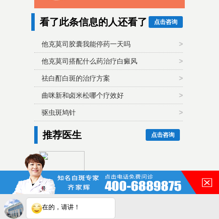
看了此条信息的人还看了
点击咨询
他克莫司胶囊我能停药一天吗
>
他克莫司搭配什么药治疗白癜风
>
祛白酊白斑的治疗方案
>
曲咪新和卤米松哪个疗效好
>
驱虫斑鸠针
>
推荐医生
点击咨询
齐家辉毕业至今一直从事与白
癜风相关的诊疗工作，对多数
类...
在的，请讲！
皖ICP备16014022号-11