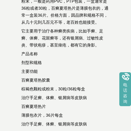
粉末，一般是药用PVC，PTP包装，一盒通常是
36粒或者30粒，百癣夏塔热片是薄膜包衣的，通
常一盒装36片。价格方面，因品牌和规格不同，
从几十元到几百元不等，老百姓也能接受。
它主要用于治疗各种癣类疾病，比如手癣、足
癣、体癣、花斑癣等，还有银屑病、过敏性皮
炎、带状疱疹，甚至痤疮，都有它的身影。
产品名称
剂型和规格
主要功能
百癣夏塔热胶囊
电
棕褐色颗粒或粉末，30粒/36粒每盒
话
咨
治疗手足癣、体癣、银屑病等皮肤病
询
百癣夏塔热片
薄膜包衣片，36片每盒
治疗手足癣、体癣、银屑病等皮肤病