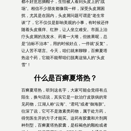
都不好意思摘帽子，生怕被人看到头皮上的“战
场”。相信不少朋友都像我一样，深受头皮屑困
扰，尤其是在国内，头皮屑问题可谓是“老生常
谈”了，它不仅仅是影响美观的小事，有时候还伴
随着头皮瘙痒、红肿，让人坐立难安。市面上治
疗头皮屑的洗发水、药膏一大堆，但效果呢，总
是“治标不治本”，用的时候好点，一停就“反复”，
让人苦不堪言。今天，咱们就来聊聊，百癣夏塔
热这个药，它能不能帮咱们脱离这恼人的“头皮
雪”！
什么是百癣夏塔热？
百癣夏塔热，听到这名字，大家可能会觉得有点
陌生，换句话说，其实它是一款治疗皮肤病的常
见药物，江湖人称“云海”、“君吒”或者“御海肤”。
往深了说，它可不是激素类药物，属于处方药，
得凭医生开的方子才能买。这药有胶囊和片剂两
种剂型，百癣夏塔热胶囊，是棕褐色的颗粒或者