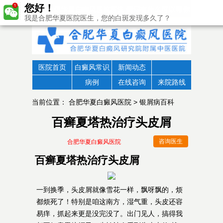
您好！
我是合肥华夏医院医生，您的白斑发现多久了？
医院首页
白癜风常识
新闻动态
病例
在线咨询
来院路线
当前位置：
合肥华夏白癜风医院
>
银屑病百科
百癣夏塔热治疗头皮屑
咨询医生
合肥华夏白癜风医院
百癣夏塔热治疗头皮屑
一到换季，头皮屑就像雪花一样，飘呀飘的，烦
都烦死了！特别是咱这南方，湿气重，头皮还容
易痒，抓起来更是没完没了。出门见人，搞得我