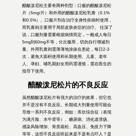
醋酸泼尼松主要有两种剂型：口服的醋酸泼尼松
片（5mg/片）和外用的醋酸泼尼松乳膏（0.1%
和0.5%）。口服片剂在治疗全身性疾病时使用，
而乳膏则主要用于局部皮肤炎症的治疗。 往深了
说，口服剂量需要根据病情而定，一般成人每日
5mg到60mg不等，分次服用，切勿自行增减剂
量。外用乳膏则需薄薄地涂抹在患处，每日2-3
次，避免大面积使用和长期使用。儿童、老年
人、孕妇、哺乳期妇女用药需谨慎，需在医生的
指导下使用。
醋酸泼尼松片的不良反应
虽然醋酸泼尼松片有强大的治疗的效果，但它也
并不是没有不良反应。长期或大剂量使用可能会
导致一系列不良反应，例如：库欣综合征（表现
为满月脸、水牛背等）、糖尿病、消化道溃疡、
感染风险增加、骨质疏松、高血压、免疫力下降
等等，这些不良反应听起来是不是有点吓人？是