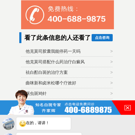
看了此条信息的人还看了
点击咨询
他克莫司胶囊我能停药一天吗
>
他克莫司搭配什么药治疗白癜风
>
祛白酊白斑的治疗方案
>
曲咪新和卤米松哪个疗效好
>
驱虫斑鸠针
>
推荐医生
点击咨询
在的，请讲！
齐家辉毕业至今一直从事与白