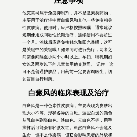
注意事项
他克莫司属于免疫抑制剂，并不是激素类药物，
主要用于治疗轻中度白癜风和其他一些免疫相关
性皮肤病。使用时，应严格按照医嘱，通常建议
短期使用或间歇性长期治疗，连续使用不要超过
一个月。涂抹后应避免接触水和阳光暴晒，这可
是关键中的关键哦！如果同时进行光疗，两者之
间需要间隔至少两个小时以上。孕妇、哺乳期妇
女以及两岁以下的儿童禁用他克莫司。 记住，这
可不是普通护肤品，用药前一定要咨询医生，切
勿盲目自行用药。
白癜风的临床表现及治疗
白癜风是一种色素性皮肤病，主要表现为皮肤出
现大小不等、形状各异的白斑。这些白斑的颜色
从乳白色到瓷白色、淡白色、云白色不等，用手
搓揉后可能会有轻微发红。虽然白癜风不会危及
生命，也不是传染病，但它会影响患者的外貌和