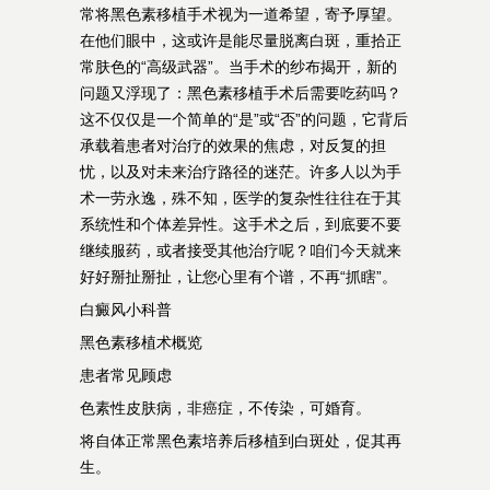
常将黑色素移植手术视为一道希望，寄予厚望。
在他们眼中，这或许是能尽量脱离白斑，重拾正
常肤色的“高级武器”。当手术的纱布揭开，新的
问题又浮现了：黑色素移植手术后需要吃药吗？
这不仅仅是一个简单的“是”或“否”的问题，它背后
承载着患者对治疗的效果的焦虑，对反复的担
忧，以及对未来治疗路径的迷茫。许多人以为手
术一劳永逸，殊不知，医学的复杂性往往在于其
系统性和个体差异性。这手术之后，到底要不要
继续服药，或者接受其他治疗呢？咱们今天就来
好好掰扯掰扯，让您心里有个谱，不再“抓瞎”。
白癜风小科普
黑色素移植术概览
患者常见顾虑
色素性皮肤病，非癌症，不传染，可婚育。
将自体正常黑色素培养后移植到白斑处，促其再
生。