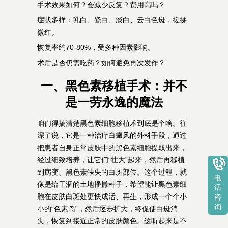
手术效果如何？会减少反复？费用高吗？
症状多样：乳白、瓷白、淡白、云白色斑，搓揉
微红。
恢复率约70-80%，受多种因素影响。
术后是否仍需吃药？如何避免再次发作？
一、黑色素移植手术：并不
是一劳永逸的魔法
咱们得搞清楚黑色素细胞移植术到底是个啥。往
深了说，它是一种治疗白癜风的外科手段，通过
把患者自身正常皮肤中的黑色素细胞提取出来，
经过细致培养，让它们“壮大”起来，然后再移植
到病变、黑色素缺失的白斑部位。这个过程，就
电
像是给干涸的土地播撒种子，希望能让黑色素细
话
胞在皮肤白斑处更快成活、再生，形成一个个小
咨
询
小的“色素岛”，然后逐步扩大，终促使白斑消
失，恢复到接近正常的皮肤颜色。这听起来是不