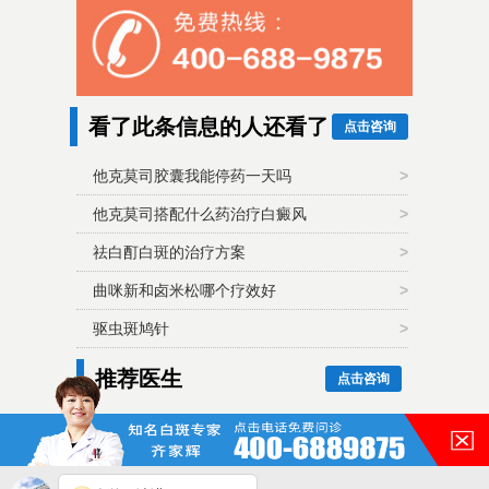
看了此条信息的人还看了
点击咨询
他克莫司胶囊我能停药一天吗
>
他克莫司搭配什么药治疗白癜风
>
祛白酊白斑的治疗方案
>
曲咪新和卤米松哪个疗效好
>
驱虫斑鸠针
>
推荐医生
点击咨询
在的，请讲！
齐家辉毕业至今一直从事与白
癜风相关的诊疗工作，对多数