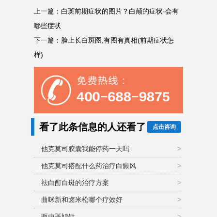
上一篇：
白斑前期症状的图片？白颠的症状-会有
哪些症状
下一篇：
脸上长白斑图,有图有真相(前期症状怎
样)
看了此条信息的人还看了
点击咨询
他克莫司胶囊我能停药一天吗
>
他克莫司搭配什么药治疗白癜风
>
祛白酊白斑的治疗方案
>
曲咪新和卤米松哪个疗效好
>
驱虫斑鸠针
>