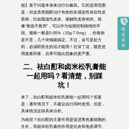
能】基于问题本身来治疗白癜风。它的适用范围
是：对皮质类固醇治疗有效的非感染性炎症性皮
肤病，比如脂溢性皮炎、接触性皮炎啥的。就
像“救急不救穷”，可以作为短期控制病情的手
电
段。规格一般是0.05%（15g:7.5mg），价格倒
话
是不贵，几十块钱能搞定。不过，这可是处方
咨
询
药，必须听医生的话才能用！往深了说，随意使
用激素药膏，后果可能比想象的更严重。
二、祛白酊和卤米松乳膏能
一起用吗？看清楚，别踩
坑！
来了，祛白酊和卤米松乳膏能一起用吗？答案
是：通常情况下，不建议自行同时使用。但是，
具体情况还得具体分析。
为啥捏？祛白酊的主要作用是促进黑色素细胞的
生长，而卤米松乳膏的作用是抗炎和免疫调节。