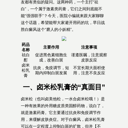
友都有类似的疑问。这两种药，一个主打“祛
白”，一个属于激素类药膏，它们之间到底能不
能“强强联手”？今天，医院小编就来跟大家聊聊
这个话题，希望能帮大家避开用药的坑，早日战
胜白癜风这个“磨人的小妖精”。
药品
主要作用
注意事项
名称
祛白
促进黑色素细胞生
谨遵医嘱，注意观察
酊
成，改善白斑
皮肤反应
卤米
抗炎，免疫调节，短
不宜长期大面积使
松乳
期内抑制白斑发展
用，注意不良反应
膏
一、卤米松乳膏的“真面目”
卤米松（也叫卤美他松，一水合卤米松哦！）是
一种有效果的外用糖皮质类固醇药物，说白了，
就是激素药膏。它主要通过抗炎和免疫调节作
用，来缓解皮肤炎症。对于白癜风，卤米松乳膏
可以在一定程度上抑制白斑的扩散，但并【不