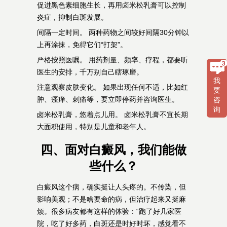
促进黑色素细胞生长，再用卤米松乳膏可以控制
炎症，抑制白斑发展。
间隔一定时间。 两种药物之间较好间隔30分钟以
上再涂抹，免得它们“打架”。
严格按照医嘱。 用药剂量、频率、疗程，都要听
医生的安排，千万别自己瞎琢磨。
我
注意观察皮肤变化。 如果出现任何不适，比如红
要
肿、瘙痒、刺痛等，要立即停药并咨询医生。
咨
询
卤米松乳膏，悠着点儿用。 卤米松乳膏不宜长期
大面积使用，特别是儿童和老年人。
四、面对白癜风，我们能做
些什么？
白癜风这个病，确实挺让人头疼的。不传染，但
影响美观；不是啥要命的病，但治疗起来又挺麻
烦。很多病友都有这样的体验：“跑了好几家医
院，吃了好多药，白斑还是时好时坏，感觉看不