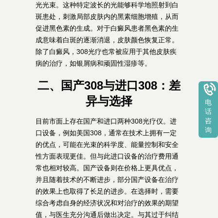
光光束。这种特定波长的光能够科学地照射到白
斑患处，刺激局部皮肤内的黑素细胞增殖，从而
促进黑色素的生成。对于白癜风患者黑色素的生
成意味着白斑的逐渐消退，皮肤颜色恢复正常。
除了白癜风，308光疗也常被应用于其他皮肤疾
病的治疗，如银屑病和顽固性湿疹等。
二、国产308与进口308：差
异与选择
电
话
咨
目前市面上存在国产和进口两种308光疗仪。进
询
口设备，例如美国308，通常在技术上拥有一定
的优点，可能在光束的科学度、能量控制和安全
性方面表现更佳。但与此进口设备的治疗费用通
常也相对较高。国产设备则在价格上更具优点，
并且随着技术的不断进步，部分国产设备在治疗
的效果上也取得了长足的进步。在选择时，需要
综合考虑自身的经济状况和对治疗的效果的期望
值，与医生充分沟通后做出决定。与其过于纠结