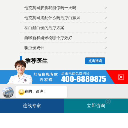
他克莫司胶囊我能停药一天吗
>
他克莫司搭配什么药治疗白癜风
>
祛白酊白斑的治疗方案
>
曲咪新和卤米松哪个疗效好
>
驱虫斑鸠针
>
推荐医生
点击咨询
齐家辉毕业至今一直从事与白
癜风相关的诊疗工作，对多数
在的，请讲！
类...
白斑在线问医生
2条新消息
2
连线专家
立即咨询
如何快速治好白癜风？
电话咨询
在线咨询
皖ICP备16014022号-11
皖公网安备 34010202600948号