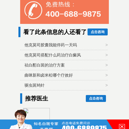
看了此条信息的人还看了
点击咨询
他克莫司胶囊我能停药一天吗
>
他克莫司搭配什么药治疗白癜风
>
祛白酊白斑的治疗方案
>
曲咪新和卤米松哪个疗效好
>
驱虫斑鸠针
>
推荐医生
点击咨询
齐家辉毕业至今一直从事与白
癜风相关的诊疗工作，对多数