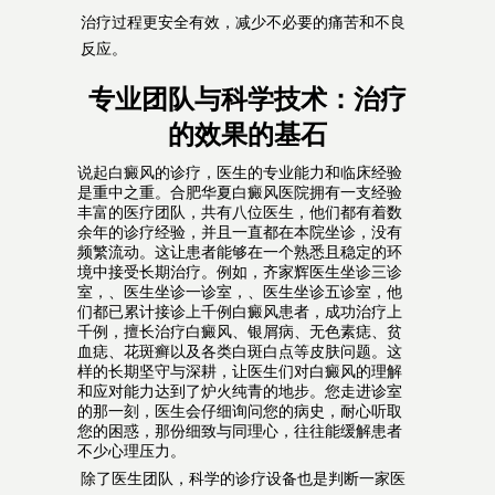
治疗过程更安全有效，减少不必要的痛苦和不良
反应。
专业团队与科学技术：治疗
的效果的基石
说起白癜风的诊疗，医生的专业能力和临床经验
是重中之重。合肥华夏白癜风医院拥有一支经验
丰富的医疗团队，共有八位医生，他们都有着数
余年的诊疗经验，并且一直都在本院坐诊，没有
频繁流动。这让患者能够在一个熟悉且稳定的环
境中接受长期治疗。例如，齐家辉医生坐诊三诊
室，、医生坐诊一诊室，、医生坐诊五诊室，他
们都已累计接诊上千例白癜风患者，成功治疗上
千例，擅长治疗白癜风、银屑病、无色素痣、贫
血痣、花斑癣以及各类白斑白点等皮肤问题。这
样的长期坚守与深耕，让医生们对白癜风的理解
和应对能力达到了炉火纯青的地步。您走进诊室
的那一刻，医生会仔细询问您的病史，耐心听取
您的困惑，那份细致与同理心，往往能缓解患者
不少心理压力。
除了医生团队，科学的诊疗设备也是判断一家医