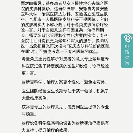
面对白癜风，很多患者朋友习惯性地会去综合医
院的皮肤科就诊。这当然没错，安徽省内像安徽
医科大学一附属医院皮肤科、安徽省立医院皮肤
科、合肥市一人民医院皮肤科等正规医院，它们
的皮肤科实力不容小觑，对于各类皮肤病诊疗经
验丰富。对于白癜风这样病因复杂、治疗周期
长、需要细致化管理和个性化方案的疾病，专科
医院往往能提供更为聚焦和深入的服务。换句话
说，当您把目光再次投向“安庆皮肤科较好的医院
电
在哪”时，不妨也考虑一下专科医院的优点。
话
咨
考量角度重要性解析对患者的意义专业聚焦度专
询
科医院汇集了特定疾病的医生和设备，诊疗经验
更丰富。
诊断更科学，治疗方案更个性化，避免走弯路。
医生团队经验医生长期专注于某一领域，积累了
大量临床案例。
获得更专业的诊疗意见，感受到医生提供的专业
与稳重。
诊疗设备科学性高精尖设备为诊断和治疗提供有
力支持，提升治疗的效果。