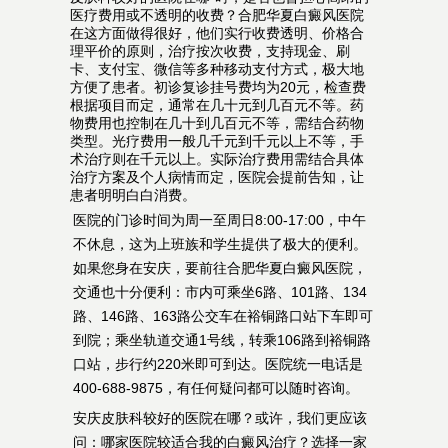
医疗费用或不透明的收费？合肥华夏白癜风医院
在这方面做得很好，他们实行收费透明、价格合
理平价的原则，治疗按次收费，支持现金、刷
卡、支付宝、微信等多种移动支付方式，极大地
方便了患者。初诊复诊挂号费均为20元，检查费
根据项目而定，通常在几十元到几百元不等。药
物费用也控制在几十到几百元不等，需结合药物
类型。光疗费用一般几千元到千元以上不等，手
术治疗则在千元以上。实际治疗费用需结合具体
治疗方案及个人病情而定，医院会提前告知，让
患者明明白白消费。
医院的门诊时间为周一至周日8:00-17:00，中午
不休息，这为上班族和学生提供了极大的便利。
如果您身在安庆，要前往合肥华夏白癜风医院，
交通也十分便利：市内可乘坐6路、101路、134
路、146路、163路公交车在裕铜路口站下车即可
到院；乘坐轨道交通1号线，转乘106路到裕铜路
口站，步行约220米即可到达。医院统一电话是
400-688-9875，有任何疑问都可以随时咨询。
安庆皮肤科较好的医院在哪？或许，我们更应该
问：哪家医院较适合我的白癜风治疗？选择一家