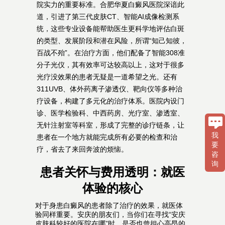
院实力的重要标准。合肥华夏白癜风医院深谙此
道，引进了第三代皮肤CT、智能AI成像检测系
统，这些专业设备能帮助医生更科学地评估白斑
的类型、发展阶段和潜在风险，所谓“知己知彼，
百战不殆”。在治疗方面，他们配备了智能308准
分子光仪，其有效率可达较高以上，这对于很多
光疗没效果的患者无疑是一道希望之光。还有
311UVB、体外药离子渗透仪、靶向仪等多种治
疗设备，构建了多元化的治疗体系。医院内设门
诊、医学检验科、中西药房、光疗室、渗透室、
无针注射室等科室，形成了完整的诊疗链条，让
我
患者在一个地方就能完成所有必要的检查和治
要
疗，省去了来回奔波的烦恼。
咨
询
患者关怀与费用透明：就医
体验的核心
对于身患白癜风的患者除了治疗的效果，就医体
验同样重要。安庆的朋友们，当你们在寻找“安庆
皮肤科较好的医院在哪”时，是否也曾担心高昂的