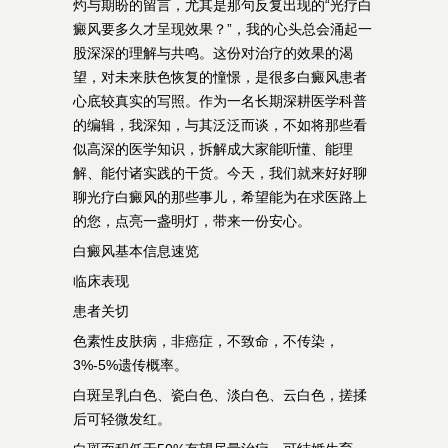
灼与期盼的留言，尤其是那句反复出现的“光疗白
癜风要多久才呈现效果？”，我的心头总会涌起一
股深深的理解与共鸣。这份对治疗的效果的渴
望，对未来肤色恢复的憧憬，是很多白癜风患者
心底较真实的写照。作为一名长期深耕医学科普
的编辑，我深知，与其泛泛而谈，不如将那些看
似高深的医学知识，拆解成大家能听懂、能理
解、能付诸实践的干货。今天，我们就来好好聊
聊光疗白癜风的那些事儿，希望能为在求医路上
的您，点亮一盏明灯，带来一份安心。
白癜风基本信息速览
临床表现
患者关切
色素性皮肤病，非癌症，不致命，不传染，
3%-5%遗传概率。
白斑呈乳白色、瓷白色、淡白色、云白色，搓揉
后可轻微发红。