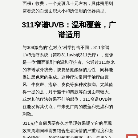
面积）收费，一个光斑几十元左右，具体费用则
需看您的白斑面积大小和所使用的仪器类型。
311窄谱UVB：温和覆盖，广
谱适用
与308激光的“点对点”科学打击不同，311窄谱
UVB治疗系统（简称311uvb或311光疗），更像
是一位“面面俱到”的温和守护者。它通过311纳米
的窄谱紫外线光，恢复酪氨酸酶的活性，同样能
促进黑色素的生成。这种疗法常用于治疗白癜
风、牛皮癣、疱疹、皮炎等多种皮肤病。尤其值
得一提的是，对于躯干和四肢等白斑面积较大、
或对其他疗法效果不佳的部位，311窄谱UVB往
往能发挥其优点，带来更广阔的覆盖和更温和的
刺激。
311光疗白癜风要多久才呈现效果呢？它的呈现
效果周期同样需要结合患者病情的严重程度和医