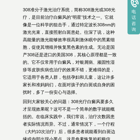
308准分子激光治疗系统，简称308激光或308光
电
疗，是目前治疗白癜风的“明星”技术之一。它就
话
咨
像是一位科学的狙击手，通过特定波长308nm的
询
激光光束，直接照射白斑患处。往深了说，这种
高能量的激光能够效率很高刺激休眠中的黑素细
胞，促使其增殖并恢复黑色素的生成。无论是国
产308还是进口的美国308，其核心原理都是一致
的。它不仅常用于白癜风，对银屑病、顽固性湿
疹等皮肤疾病也治疗的效果不错，更难得的是，
它适用于各类人群，包括孕妇和儿童，这让许多
家长和准妈妈们，在面对孩子的白斑或自身的困
扰时，多了一份安心与选择。
回到大家较关心的问题：308光疗白癜风要多久
才呈现效果呢？这可不是一个简单的数字就能概
括的。在临床实践中，我们常说，治疗次数因患
者实际情况而异。不过，通常情况下，一个疗程
（大约10次治疗）后，很多患者就能看到白斑边
缘或内部出现小黑点，这是色素恢复的积极信