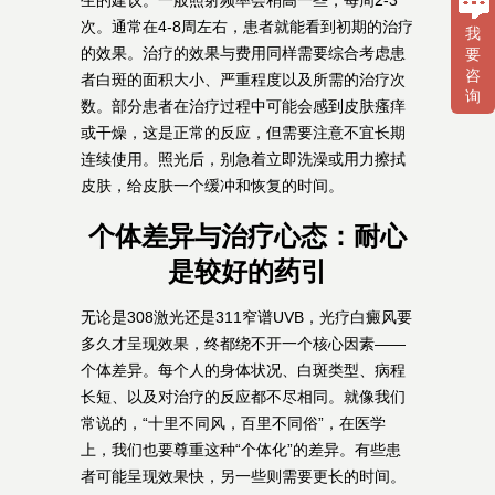
生的建议。一般照射频率会稍高一些，每周2-3
次。通常在4-8周左右，患者就能看到初期的治疗
我
的效果。治疗的效果与费用同样需要综合考虑患
要
咨
者白斑的面积大小、严重程度以及所需的治疗次
询
数。部分患者在治疗过程中可能会感到皮肤瘙痒
或干燥，这是正常的反应，但需要注意不宜长期
连续使用。照光后，别急着立即洗澡或用力擦拭
皮肤，给皮肤一个缓冲和恢复的时间。
个体差异与治疗心态：耐心
是较好的药引
无论是308激光还是311窄谱UVB，光疗白癜风要
多久才呈现效果，终都绕不开一个核心因素——
个体差异。每个人的身体状况、白斑类型、病程
长短、以及对治疗的反应都不尽相同。就像我们
常说的，“十里不同风，百里不同俗”，在医学
上，我们也要尊重这种“个体化”的差异。有些患
者可能呈现效果快，另一些则需要更长的时间。