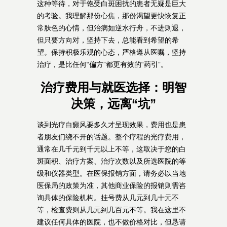
这种等待，对于饱受白斑困扰的患者无疑是巨大
的考验。我理解那份心焦，那份渴望更快恢复正
常肤色的心情，但治病如逆水行舟，不进则退，
但只要方向对，坚持下去，总能看到希望的希
望。保持积极乐观的心态，严格遵从医嘱，坚持
治疗，是比任何“偏方”都更有效的“药引”。
治疗费用与就医选择：明智
决策，远离“坑”
谈到光疗白癜风要多久才呈现效果，费用也是患
者朋友们绕不开的话题。整个疗程的光疗费用，
通常在几千元到千元以上不等，这取决于您的白
斑面积、治疗方案、治疗次数以及所选医院的等
级和仪器类型。在医保报销方面，请务必以当地
医保局的政策为准，其他商业保险的报销则需咨
询具体的保险机构。挂号费从几元到几十元不
等，检查费则从几元到几百元不等。我在这里不
建议任何具体的医院，也不做价格对比，但恳请